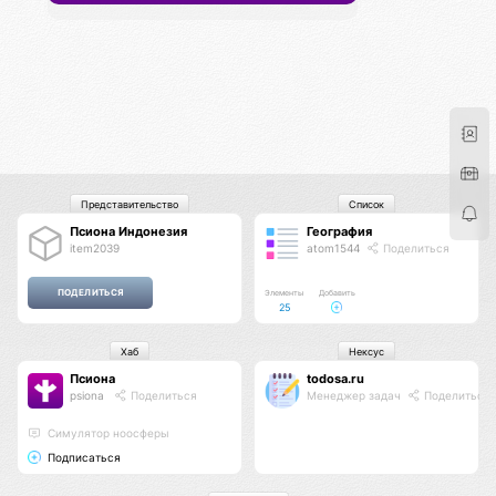
Представительство
Список
Псиона Индонезия
География
item2039
atom1544
Поделиться
Элементы
Добавить
25
Хаб
Нексус
Псиона
todosa.ru
psiona
Поделиться
Менеджер задач
Поделиться
Cимулятор ноосферы
Подписаться