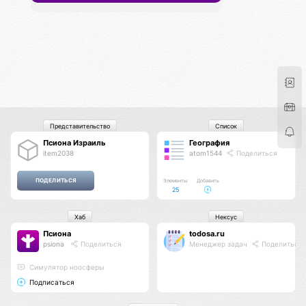
Представительство
Список
Псиона Израиль
География
item2038
atom1544
Поделиться
Элементы
Добавить
25
Хаб
Нексус
Псиона
todosa.ru
psiona
Поделиться
Менеджер задач
Поделиться
Cимулятор ноосферы
Подписаться