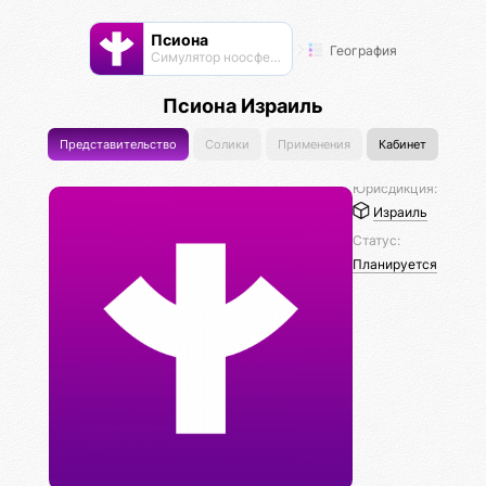
Псиона
География
Cимулятор ноосферы
Псиона Израиль
Представительство
Солики
Применения
Кабинет
Юрисдикция:
Израиль
Статус:
Планируется