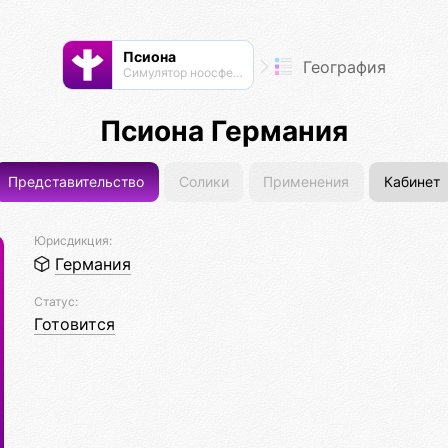
Псиона
География
Cимулятор ноосферы
Псиона Германия
Представительство
Солики
Применения
Кабинет
Юрисдикция:
Германия
Статус:
Готовится