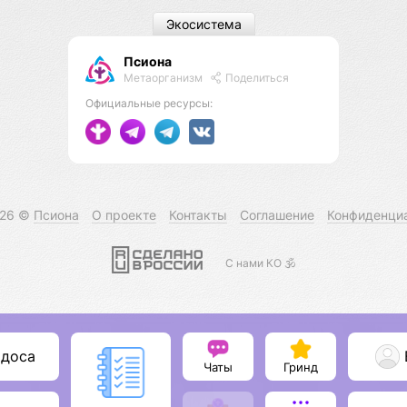
Экосистема
Псиона
Метаорганизм
Поделиться
Официальные ресурсы:
026 ©
Псиона
О проекте
Контакты
Соглашение
Конфиденци
С нами КО 🕉️
одоса
Чаты
Гринд