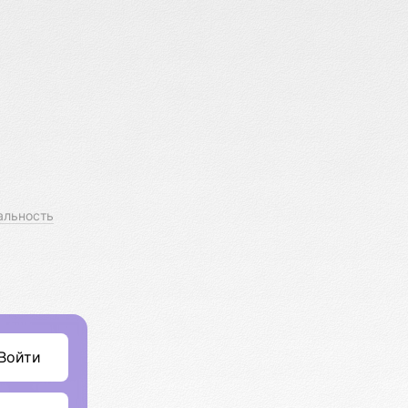
альность
Войти