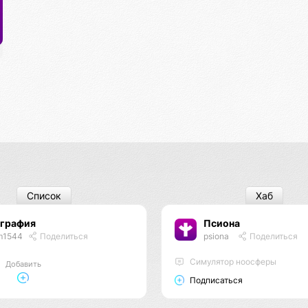
Список
Хаб
ография
Псиона
m1544
Поделиться
psiona
Поделиться
Cимулятор ноосферы
Добавить
Подписаться