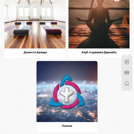
Домиста Аренда
Клуб отдавания Даримба
Псиона