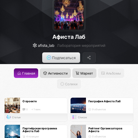
Афиста Лаб
afista_lab
Лаборатория мероприятий
Подписаться
Главная
Активности
Маркет
Альбомы
Солики
О проекте
География Афиста Лаб
0
< 1 мин.
9 объектов
Статья
Список
Партнёрская программа
Рейтинг Организаторов
Афиста Лаб
Афиста
4 позиции
0 объектов