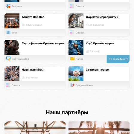
Витрина
Список
Афиста Лаб Лог
Форматы мероприятий
3 публикации
28 объектов
Блог
Список
Сертификация Организаторов
Клуб Организаторов
2 атома
Сертификатор
Папка
По сертификату
Наши партнёры
Сотрудничество
3 объекта
Список
Предложение
Наши партнёры