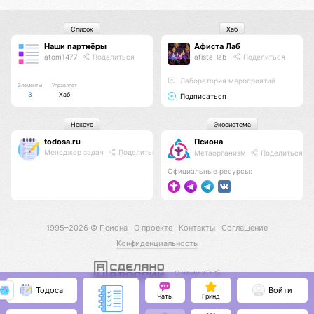
Список
Хаб
Наши партнёры
Афиста Лаб
atom1477
Поделиться
afista_lab
Поделиться
Лаборатория мероприятий
Элементы
Управляет
3
Хаб
Подписаться
Нексус
Экосистема
todosa.ru
Псиона
Менеджер задач
Поделиться
Метаорганизм
Поделиться
Официальные ресурсы:
1995–2026 ©
Псиона
О проекте
Контакты
Соглашение
Конфиденциальность
С нами КО 🕉️
Тодоса
Войти
Чаты
Гринд