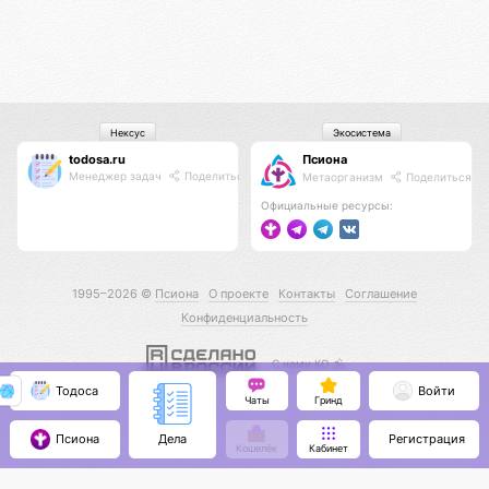
Нексус
Экосистема
todosa.ru
Псиона
Менеджер задач
Поделиться
Метаорганизм
Поделиться
Официальные ресурсы:
1995–2026 ©
Псиона
О проекте
Контакты
Соглашение
Конфиденциальность
С нами КО 🕉️
Тодоса
Войти
Чаты
Гринд
Псиона
Регистрация
Дела
Кошелёк
Кабинет