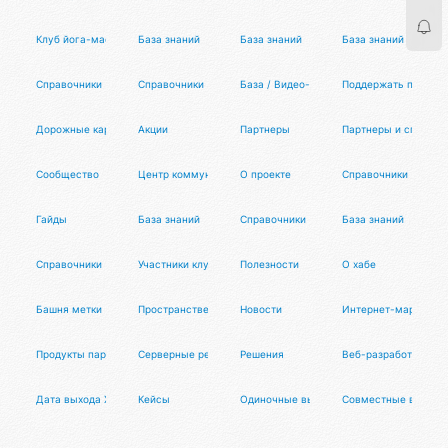
Клуб йога-мастеров
База знаний
База знаний
База знаний
Справочники
Справочники
База / Видео-архив
Поддержать проект
Дорожные карты
Акции
Партнеры
Партнеры и спецпро
Сообщество
Центр коммуникаций
О проекте
Справочники
Гайды
База знаний
Справочники
База знаний
Справочники
Участники клуба
Полезности
О хабе
Башня метки
Пространственный храм
Новости
Интернет-маркетинг
Продукты партнеров
Серверные решения
Решения
Веб-разработка
Дата выхода XCOM 3
Кейсы
Одиночные выступления
Совместные выступ