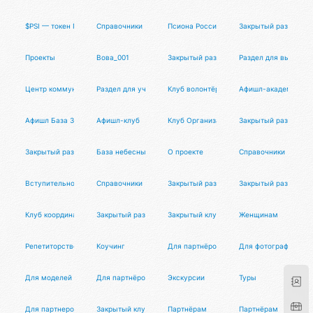
$PSI — токен Псионы
Справочники
Псиона Россия
Закрытый раздел
Проекты
Вова_001
Закрытый раздел
Раздел для выпускн
Центр коммуникаций
Раздел для участников
Клуб волонтёров
Афишл-академия
Афишл База Знаний
Афишл-клуб
Клуб Организаторов
Закрытый раздел
Закрытый раздел
База небесных тел
О проекте
Справочники
Вступительное слово
Справочники
Закрытый раздел
Закрытый раздел
Клуб координаторов
Закрытый раздел
Закрытый клуб
Женщинам
Репетиторство
Коучинг
Для партнёров
Для фотографов
Для моделей
Для партнёров
Экскурсии
Туры
Для партнеров
Закрытый клуб МД
Партнёрам
Партнёрам