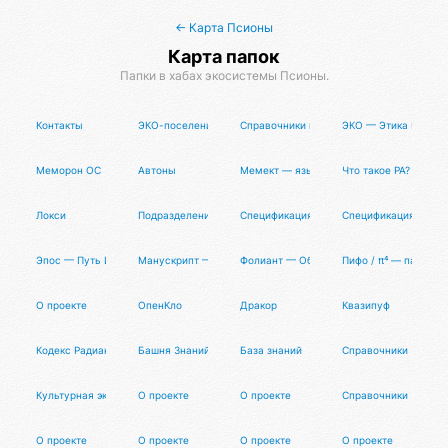
← Карта Псионы
Карта папок
Папки в хабах экосистемы Псионы.
Контакты
ЭКО-поселения
Справочники и рейтинги
ЭКО — Этика Кванто
Меморон ОС
Автоны
Мемект — язык разметки данных
Что такое РА?
Локси
Подразделения
Спецификация
Спецификация
Эпос — Путь Исследователя
Манускрипт — Опенсорсная Философия
Фолиант — Общая Книга Знаний
Пифо / π⁴ — партне
О проекте
ОпенКло
Дракор
Квазипуф
Кодекс Радианта
Башня Знаний
База знаний
Справочники
Культурная экспансия
О проекте
О проекте
Справочники
О проекте
О проекте
О проекте
О проекте