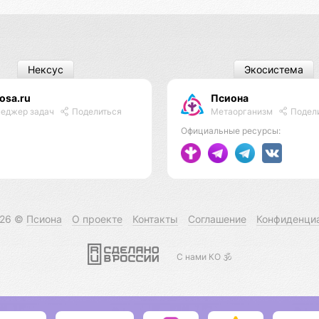
Нексус
Экосистема
osa.ru
Псиона
Метаорганизм
Подел
еджер задач
Поделиться
Официальные ресурсы:
026 ©
Псиона
О проекте
Контакты
Соглашение
Конфиденци
С нами КО 🕉️