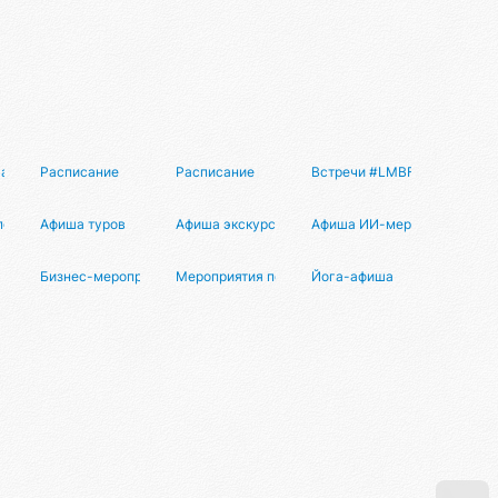
ша
Расписание
Расписание
Встречи #LMBF
по видеоиграм
Афиша туров
Афиша экскурсий
Афиша ИИ-мероприятий
зяев
Бизнес-мероприятия
Мероприятия по Веб3
Йога-афиша