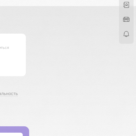
иться
альность