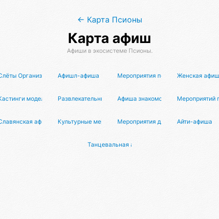
← Карта Псионы
Карта афиш
Афиши в экосистеме Псионы.
Слёты Организаторов
Афишл-афиша
Мероприятия по кино
Женская афи
ачей
Кастинги моделей
Развлекательные мероприятия
Афиша знакомств
Мероприятий 
тия
Славянская афиша
Культурные мероприятия
Мероприятия для питомцев и их хо
Айти-афиша
Танцевальная афиша