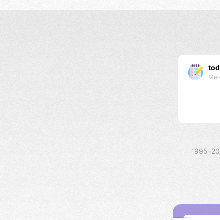
tod
Мен
1995–2