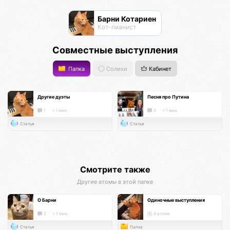
Барни Котариен
Кот-пианист
Совместные выступления
Папка
Солики
Кабинет
Другие дуэты
Песня про Путина
1
< 1 мин.
0
< 1 мин.
Статья
Статья
Смотрите также
Другие атомы в этой папке
О Барни
Одиночные выступления
2
< 1 мин.
4 атома
Статья
Папка