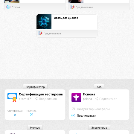
Статья
Предложение
Связь для циоков
Предложение
Сертификатор
Хаб
Сертификация тестировщиков Псионы
Псиона
atom1171
Поделиться
psiona
Поделиться
Cимулятор ноосферы
Сертификации
Получить
0
Подписаться
Нексус
Экосистема