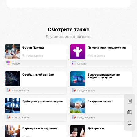
Смотрите также
Другие атомы в этой папке
Форум Псионы
Пожелания и предложения
1 обсуждение
0 объектов
Форум
Список
Сообщить об ошибке
Запрос на расширение
инфраструктуры
Предложение
Предложение
Арбитраж / решение споров
Сотрудничество
Предложение
Предложение
Партнерская программа
Для прессы
< 1 мин.